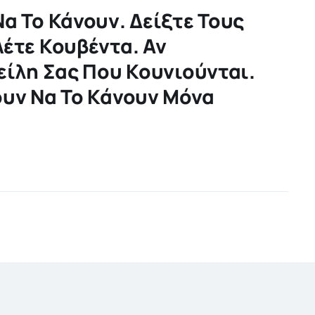
α Το Κάνουν. Δείξτε Τους
Λέτε Κουβέντα. Αν
είλη Σας Που Κουνιούνται.
ουν Να Το Κάνουν Μόνα