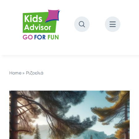
Skip
to
content
Home
»
Ριζοελιά