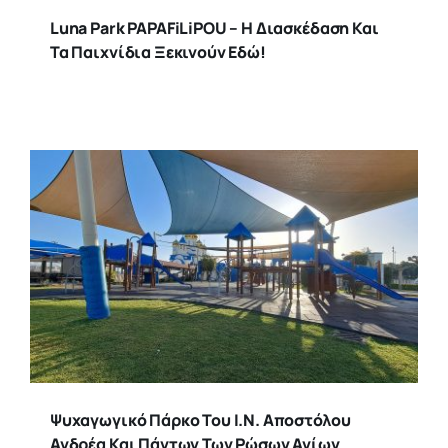
Luna Park PAPAFiLiPOU – Η Διασκέδαση Και
Τα Παιχνίδια Ξεκινούν Εδώ!
Ψυχαγωγικό Πάρκο Του Ι.Ν. Αποστόλου
Ανδρέα Και Πάντων Των Ρώσων Αγίων