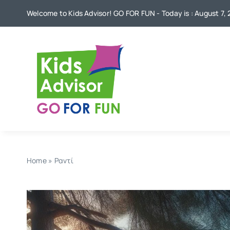
Skip
Welcome to Kids Advisor! GO FOR FUN - Today is : August 7,
to
content
Home
»
Ραντί