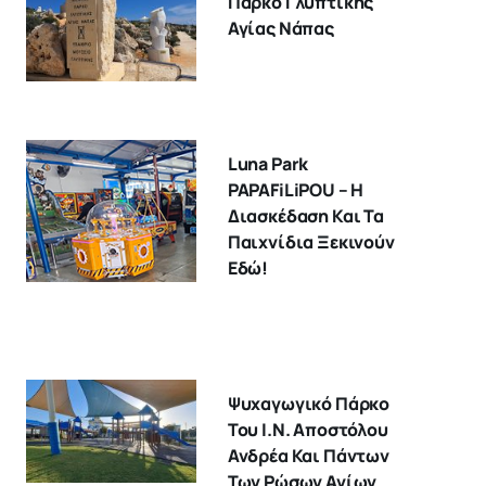
Πάρκο Γλυπτικής
Αγίας Νάπας
Luna Park
PAPAFiLiPOU – Η
Διασκέδαση Και Τα
Παιχνίδια Ξεκινούν
Εδώ!
Ψυχαγωγικό Πάρκο
Του Ι.Ν. Αποστόλου
Ανδρέα Και Πάντων
Των Ρώσων Αγίων