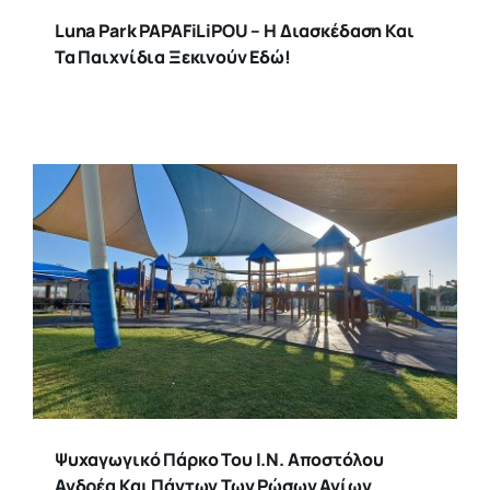
Luna Park PAPAFiLiPOU – Η Διασκέδαση Και
Τα Παιχνίδια Ξεκινούν Εδώ!
Ψυχαγωγικό Πάρκο Του Ι.Ν. Αποστόλου
Ανδρέα Και Πάντων Των Ρώσων Αγίων