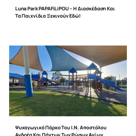
Luna Park PAPAFiLiPOU – Η Διασκέδαση Και
Τα Παιχνίδια Ξεκινούν Εδώ!
Ψυχαγωγικό Πάρκο Του Ι.Ν. Αποστόλου
Ανδρέα Και Πάντων Των Ρώσων Αγίων