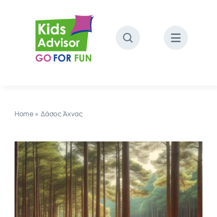
Skip
to
content
Home
»
Δάσος Άχνας