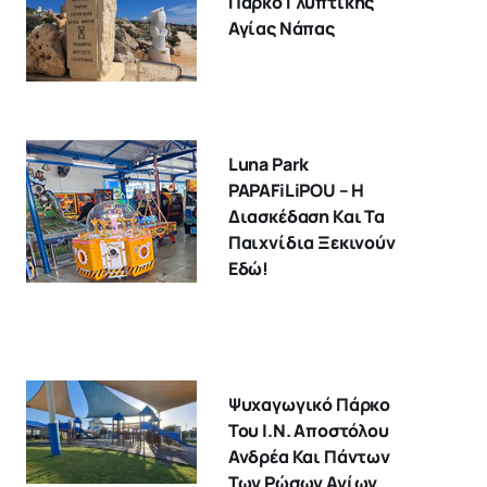
Πάρκο Γλυπτικής
Αγίας Νάπας
Luna Park
PAPAFiLiPOU – Η
Διασκέδαση Και Τα
Παιχνίδια Ξεκινούν
Εδώ!
Ψυχαγωγικό Πάρκο
Του Ι.Ν. Αποστόλου
Ανδρέα Και Πάντων
Των Ρώσων Αγίων