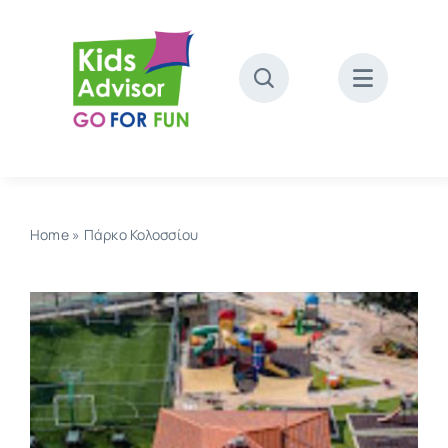
Skip
to
content
Home
»
Πάρκο Κολοσσίου