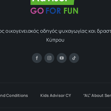
ος οικογενειακός οδηγός ψυχαγωγίας και δρασ
Κύπρου
nd Conditions
Kids Advisor CY
“AL” About Se