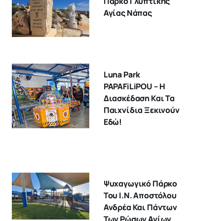
Πάρκο Γλυπτικής
Αγίας Νάπας
Luna Park
PAPAFiLiPOU – Η
Διασκέδαση Και Τα
Παιχνίδια Ξεκινούν
Εδώ!
Ψυχαγωγικό Πάρκο
Του Ι.Ν. Αποστόλου
Ανδρέα Και Πάντων
Των Ρώσων Αγίων