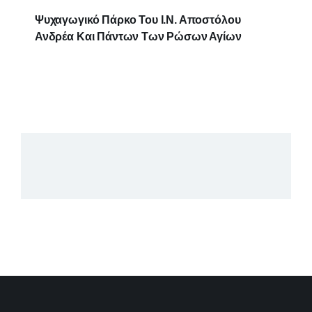
Ψυχαγωγικό Πάρκο Του Ι.Ν. Αποστόλου
Ανδρέα Και Πάντων Των Ρώσων Αγίων