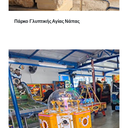
Πάρκο Γλυπτικής Αγίας Νάπας