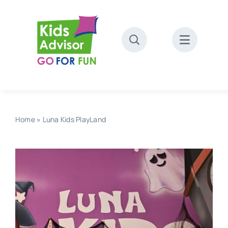
Skip
to
content
Home
»
Luna Kids PlayLand